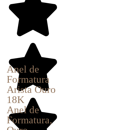
Anel de
Formatura
Arista Ouro
18K
Anel de
Formatura
,