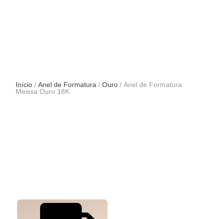
Início
/
Anel de Formatura
/
Ouro
/ Anel de Formatura
Meissa Ouro 18K