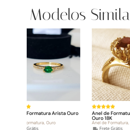
Modelos Simila
sta Ouro
Anel de Formatura Meissa
Anel 
Ouro 18K
Prata
Anel de Formatura
,
Ouro
Anel d
Frete Grátis
Fr