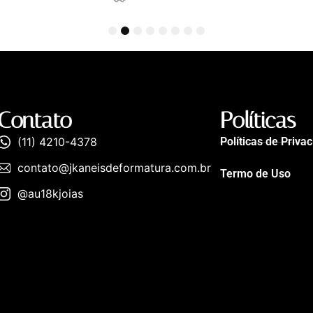
1
2
3
4
5
6
7
8
Contato
Políticas
(11) 4210-4378
Políticas de Priva
contato@jkaneisdeformatura.com.br
Termo de Uso
@au18kjoias