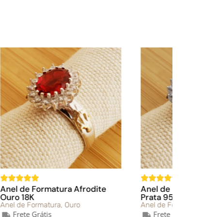
te
Anel de Formatura Afrodite
Anel de 
Prata 950
18K
Anel de Formatura
,
Prata
Anel de F
Frete Grátis
Frete 