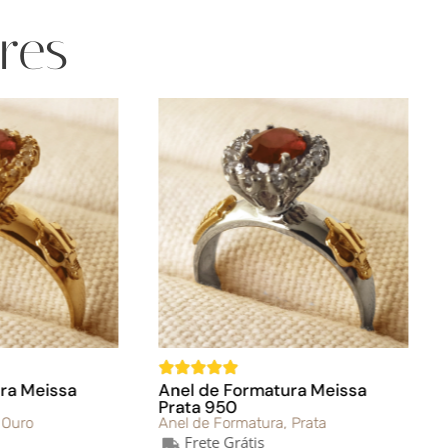
res
de Formatura Meissa
Anel de Formatura Afrodi
 950
Ouro 18K
e Formatura
,
Prata
Anel de Formatura
,
Ouro
ete Grátis
Frete Grátis