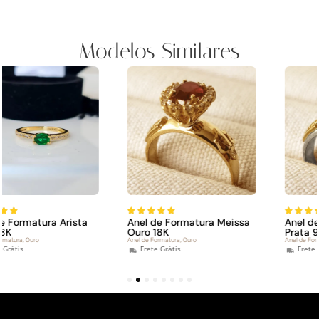
Modelos Similares
Anel de Formatura Meissa
Anel de Formatura Meissa
Ouro 18K
Prata 950
Anel de Formatura
,
Ouro
Anel de Formatura
,
Prata
Frete Grátis
Frete Grátis
1
2
3
4
5
6
7
8