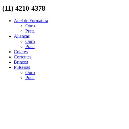
(11) 4210-4378
Anel de Formatura
Ouro
Prata
Alianças
Ouro
Prata
Colares
Correntes
Brincos
Pulseiras
Ouro
Prata