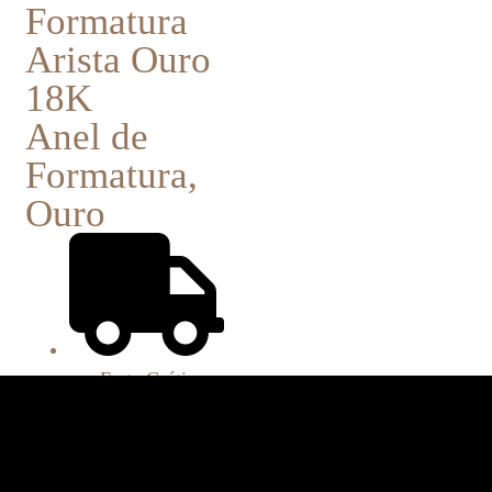
Formatura
Arista Ouro
18K
Anel de
Formatura
,
Ouro
Frete Grátis